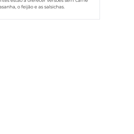
ntes estão a oferecer versões sem carne
anha, o feijão e as salsichas.
pondam às necessidades de um
m contactar-nos!