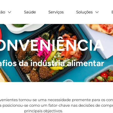
ção
Saúde
Serviços
Soluções
ONVENIÊNCIA
fios da indústria alimentar
venientes tornou-se uma necessidade premente para os cons
ia posicionou-se como um fator-chave nas decisões de compra
principais objectivos.