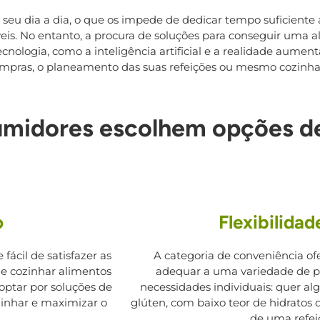
u dia a dia, o que os impede de dedicar tempo suficiente 
veis. No entanto, a procura de soluções para conseguir uma
cnologia, como a inteligência artificial e a realidade aume
pras, o planeamento das suas refeições ou mesmo cozinhar
umidores escolhem opções d
o
Flexibilidad
ácil de satisfazer as
A categoria de conveniência o
e cozinhar alimentos
adequar a uma variedade de pre
ptar por soluções de
necessidades individuais: quer a
inhar e maximizar o
glúten, com baixo teor de hidratos
de uma refei