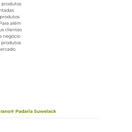
e produtos
ntadas
 produtos
 Para além
s clientes
de negócio
s produtos
mercado.
rano® Padaria Suwelack