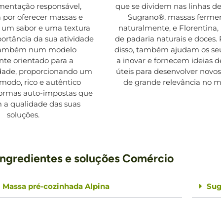
mentação responsável,
que se dividem nas linhas d
 por oferecer massas e
Sugrano®, massas ferme
 um sabor e uma textura
naturalmente, e Florentina,
portância da sua atividade
de padaria naturais e doces.
 também num modelo
disso, também ajudam os seu
te orientado para a
a inovar e fornecem ideias 
idade, proporcionando um
úteis para desenvolver novo
modo, rico e autêntico
de grande relevância no 
normas auto-impostas que
 a qualidade das suas
soluções.
Ingredientes e soluções Comércio
Massa pré-cozinhada Alpina
Sug