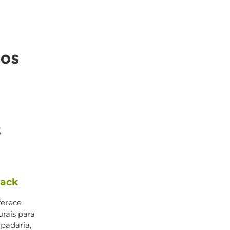
dos
lack
ferece
urais para
padaria,