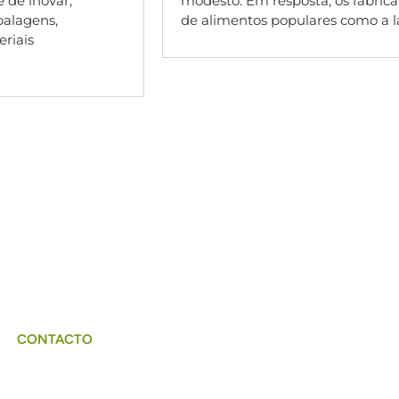
 de inovar,
modesto. Em resposta, os fabrica
balagens,
de alimentos populares como a las
eriais
Se está
à
procura de soluções inovadoras que res
consumidor preocupado com a saúde, não hesite e
CONTACTO