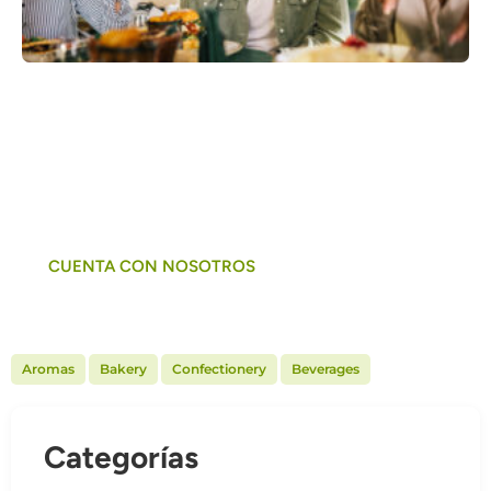
Descubre cómo podemos ayudarte a
incorporar las últimas tendencias,
creando soluciones innovadoras y
saludables.
CUENTA CON NOSOTROS
,
,
,
Aromas
Bakery
Confectionery
Beverages
Categorías