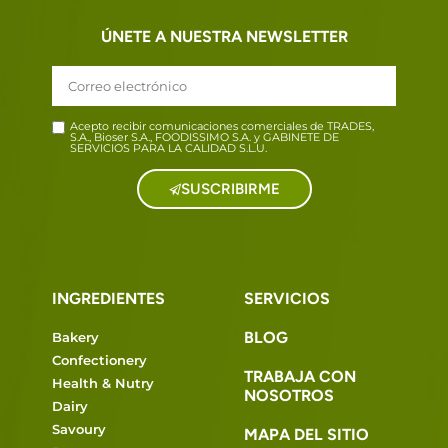
ÚNETE A NUESTRA NEWSLETTER
Acepto recibir comunicaciones comerciales de TRADES,
S.A., Bioser S.A., FOODISSIMO S.A. y GABINETE DE
SERVICIOS PARA LA CALIDAD S.L.U.
SUSCRIBIRME
INGREDIENTES
SERVICIOS
BLOG
Bakery
Confectionery
TRABAJA CON
Health & Nutry
NOSOTROS
Dairy
Savoury
MAPA DEL SITIO