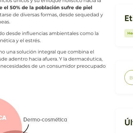
icios únicos y su enfoque holístico hacia la
el 50% de la población sufre de piel
arse de diversas formas, desde sequedad y
Et
neas.
do desde influencias ambientales como la
Hea
tica y el estrés.
omo una solución integral que combina el
desde adentro hacia afuera. Y la dermacéutica,
 las necesidades de un consumidor preocupado
Úl