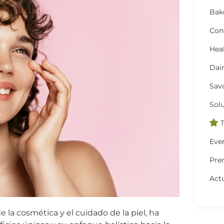
Bak
Con
Hea
Dai
Sav
Solu
T
Eve
Pre
Actu
a cosmética y el cuidado de la piel, ha