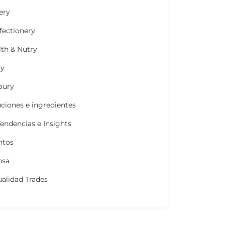
ery
fectionery
lth & Nutry
ry
oury
ciones e ingredientes
endencias e Insights
ntos
nsa
alidad Trades