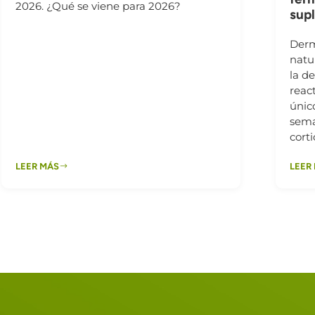
2026. ¿Qué se viene para 2026?
sup
Derm
natu
la d
reac
único
sema
cort
LEER MÁS
LEER