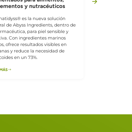
Los Millenni
lementos y nutracéuticos
son un públi
principales 
atidyss® es la nueva solución
en la industr
ral de Abyss Ingredients, dentro de
ermacéutica, para piel sensible y
tiva. Con ingredientes marinos
s, ofrece resultados visibles en
nas y reduce la necesidad de
icoides en un 73%.
 MÁS
LEER MÁS